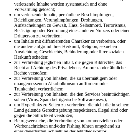
verletzende Inhalte werden systematisch und ohne
Vorwarnung gelöscht;
um verletzende Inhalte, persönliche Beschimpfungen,
Beleidigungen, Verunglimpfungen, Drohungen,
Aufstachelungen zu Gewalt, Hass, Selbstmord, Terrorismus,
Belästigung oder Bedrohung eines anderen Nutzers oder einer
Drittperson zu verbreiten;
um Inhalte mit diffamierenden Charakter zu verbreiten, oder
die andere aufgrund ihrer Herkunft, Religion, sexuellen
Ausrichtung, Geschlechts, Behinderung oder ihrer sozialen
Herkunft schaden;
zur Verbreitung jeglichen Inhalt, die gegen Bildrechte, das
Recht auf Achtung des Privatlebens, Autoren- oder ähnliche
Rechte verstoßen;
zur Verbreitung von Inhalten, die zu übermäßigem oder
unangemessenem Alkoholkonsum auffordern oder
Trunkenheit verherrlichen;
zur Verbreitung von Inhalten, die den Services beeinträchtigen
sollen (Virus, Spam betrügerische Software usw.);
um Hyperlinks zu Seiten zu verbreiten, die nicht die in seinem
Land geltende Gerechtsgebung respektieren, illegal sind oder
gegen die Sittlichkeit verstoßen;
Betrugsversuche, die Verbreitung von kommerziellen oder
Werbenachrichten und/oder Pishing führen umgehend zu
einer dauerhaften Schließung des Mitgliedskontos.